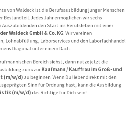
hte von Waldeck ist die Berufsausbildung junger Menschen
ger Bestandteil. Jedes Jahr ermöglichen wir sechs
 Auszubildenden den Start ins Berufsleben mit einer
i der Waldeck GmbH & Co. KG
. Wir vereinen
on, Lohnabfüllung, Laborservices und den Laborfachhandel
mens Diagonal unter einem Dach.
ufmännischen Bereich siehst, dann nutze jetzt die
 Ausbildung zum/zur
Kaufmann / Kauffrau im Groß- und
t (m/w/d)
zu beginnen. Wenn Du lieber direkt mit den
usgeprägten Sinn für Ordnung hast, kann die Ausbildung
istik (m/w/d)
das Richtige für Dich sein!