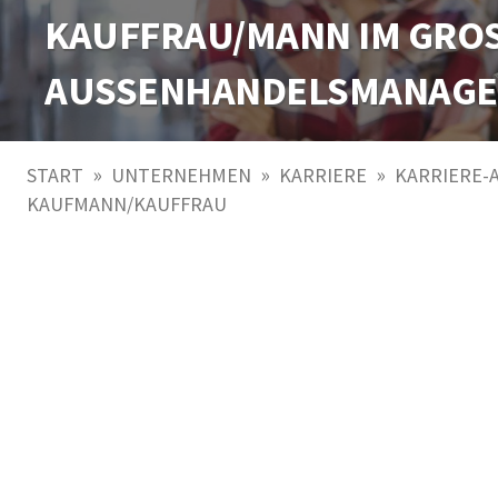
KAUFFRAU/MANN IM GROSS
... 2 AUSBILDUNGSPLÄTZ
USSENHANDELSMANAGEME
FÜR LAGERLOGISTIK (M/W
»
»
»
START
UNTERNEHMEN
KARRIERE
KARRIERE-
KAUFMANN/KAUFFRAU