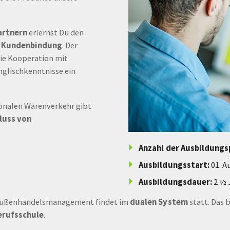
artnern
erlernst Du den
d
Kundenbindung
. Der
die Kooperation mit
nglischkenntnisse ein
ionalen Warenverkehr gibt
luss von
Anzahl der Ausbildungs
Ausbildungsstart:
01. A
Ausbildungsdauer:
2 ½ 
Außenhandelsmanagement findet im
dualen System
statt. Das 
erufsschule
.