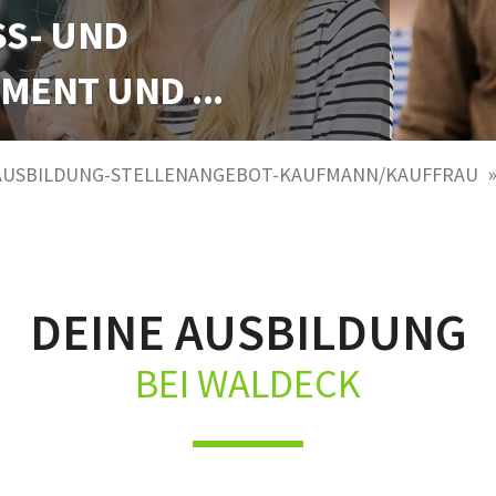
- UND A
E ZUR FACHKRAFT
NT UND ...
/D)
AUSBILDUNG-STELLENANGEBOT-KAUFMANN/KAUFFRAU
DEINE AUSBILDUNG
BEI WALDECK