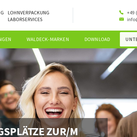
NG
LOHNVERPACKUNG
+49 (
LABORSERVICES
info
NGEN
WALDECK-MARKEN
DOWNLOAD
UNT
GSPLÄTZE ZUR/M