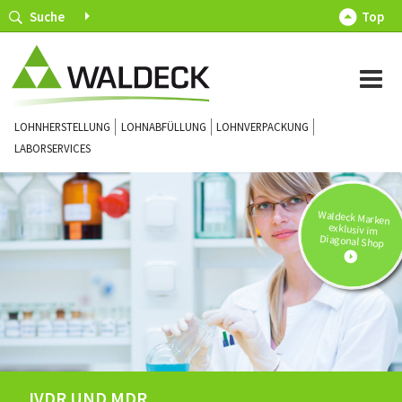
Suche
Top
LOHNHERSTELLUNG
LOHNABFÜLLUNG
LOHNVERPACKUNG
LABORSERVICES
Waldeck Marken
exklusiv im
Diagonal Shop
IVDR UND MDR